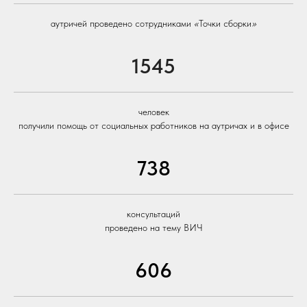
аутричей проведено сотрудниками
«
Точки сборки
»
1545
человек
получили помощь от социальных работников на аутричах и в офисе
738
консультаций
проведено на тему ВИЧ
606